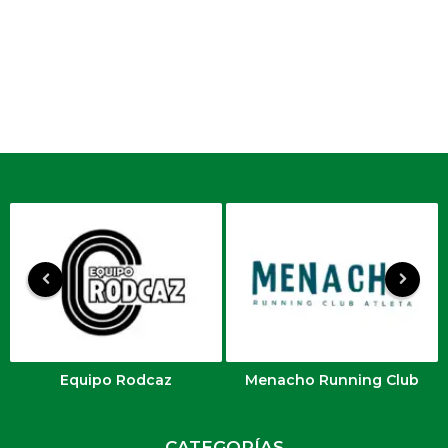
a
f
e
c
h
a
.
Equipo Rodcaz
Menacho Running Club
CATEGORÍAS