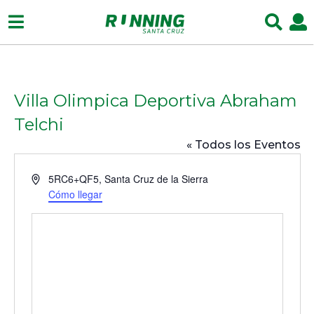
Villa Olimpica Deportiva Abraham
Telchi
« Todos los Eventos
D
5RC6+QF5, Santa Cruz de la Sierra
i
Cómo llegar
r
e
c
c
i
ó
n