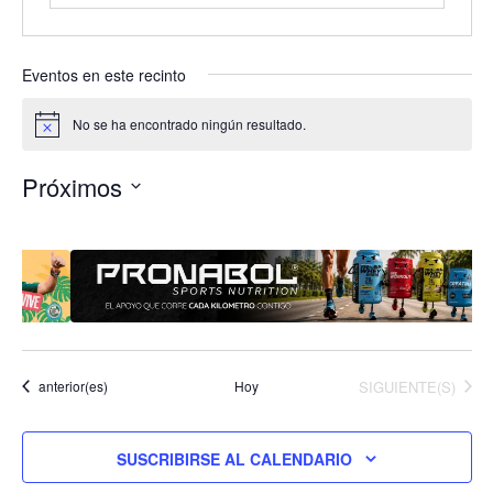
Eventos en este recinto
No se ha encontrado ningún resultado.
A
v
i
Próximos
s
o
S
e
l
e
c
c
i
EVENTOS
Eventos
Hoy
SIGUIENTE(S)
anterior(es)
o
n
a
SUSCRIBIRSE AL CALENDARIO
l