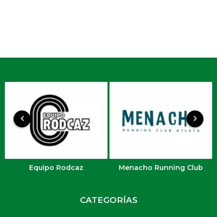
f
e
c
h
a
.
Equipo Rodcaz
Menacho Running Club
CATEGORÍAS