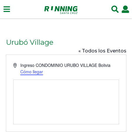
Urubó Village
« Todos los Eventos
D
Ingreso CONDOMINIO URUBO VILLAGE
Bolivia
i
Cómo llegar
r
e
c
c
i
ó
n