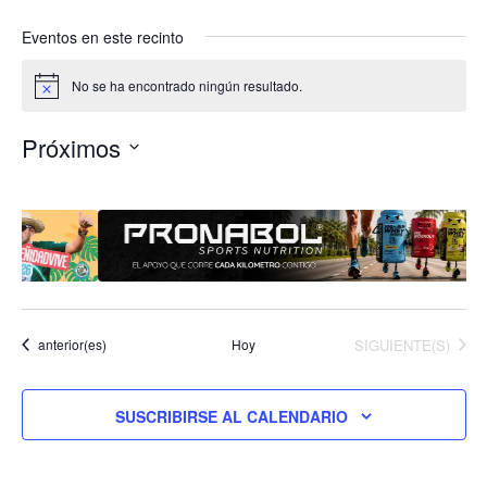
Eventos en este recinto
No se ha encontrado ningún resultado.
A
v
i
Próximos
s
o
S
e
l
e
c
c
i
EVENTOS
Eventos
Hoy
SIGUIENTE(S)
anterior(es)
o
n
a
SUSCRIBIRSE AL CALENDARIO
l
a