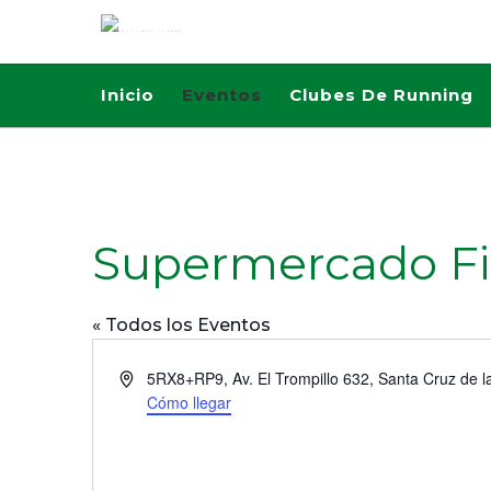
Inicio
Eventos
Clubes De Running
Supermercado Fid
« Todos los Eventos
D
5RX8+RP9, Av. El Trompillo 632, Santa Cruz de la
i
Cómo llegar
r
e
c