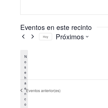
c
i
ó
n
Eventos en este recinto
Próximos
Hoy
S
e
l
N
e
o
s
c
e
c
h
i
a
o
e
Eventos
anterior(es)
n
n
a
c
l
o
a