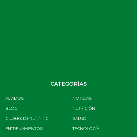
Equipo Rodcaz
Menacho Running Club
Met
CATEGORÍAS
ALIADOS
NOTICIAS
BLOG
NUTRICIÓN
CLUBES DE RUNNING
SALUD
ENTRENAMIENTOS
TECNOLOGÍA